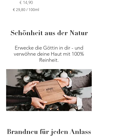
0
Preis
€ 14,90
0
G
0
€ 29,80
/
100ml
r
M
€
a
i
m
l
2
m
l
9
i
Schönheit aus der Natur
,
l
8
i
0
t
Erwecke die Göttin in dir - und
p
e
verwöhne deine Haut mit 100%
r
r
o
Reinheit.
1
0
0
M
i
l
l
i
l
i
t
e
r
Brandneu für jeden Anlass