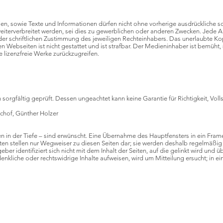
ien, sowie Texte und Informationen dürfen nicht ohne vorherige ausdrückliche s
weiterverbreitet werden, sei dies zu gewerblichen oder anderen Zwecken. Jede A
r schriftlichen Zustimmung des jeweiligen Rechteinhabers. Das unerlaubte Kop
en Webseiten ist nicht gestattet und ist strafbar. Der Medieninhaber ist bemüht,
ie lizenzfreie Werke zurückzugreifen.
sorgfältig geprüft. Dessen ungeachtet kann keine Garantie für Richtigkeit, Vol
chof, Günther Holzer
en in der Tiefe – sind erwünscht. Eine Übernahme des Hauptfensters in ein Frame
iten stellen nur Wegweiser zu diesen Seiten dar; sie werden deshalb regelmäßig
ber identifiziert sich nicht mit dem Inhalt der Seiten, auf die gelinkt wird und 
edenkliche oder rechtswidrige Inhalte aufweisen, wird um Mitteilung ersucht; in ei