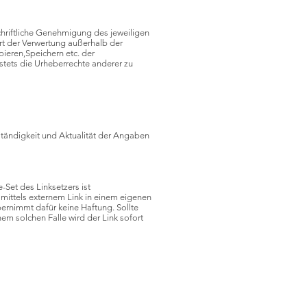
chriftliche Genehmigung des jeweiligen
rt der Verwertung außerhalb der
ieren,Speichern etc. der
 stets die Urheberrechte anderer zu
lständigkeit und Aktualität der Angaben
-Set des Linksetzers ist
 mittels externem Link in einem eigenen
übernimmt dafür keine Haftung. Sollte
nem solchen Falle wird der Link sofort