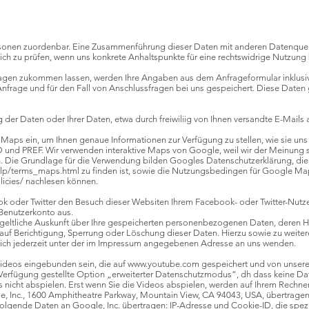
rsonen zuordenbar. Eine Zusammenführung dieser Daten mit anderen Datenquel
lich zu prüfen, wenn uns konkrete Anhaltspunkte für eine rechtswidrige Nutzun
ragen zukommen lassen, werden Ihre Angaben aus dem Anfrageformular inklusi
frage und für den Fall von Anschlussfragen bei uns gespeichert. Diese Daten g
g der Daten oder Ihrer Daten, etwa durch freiwiliig von Ihnen versandte E-Mails 
Maps ein, um Ihnen genaue Informationen zur Verfügung zu stellen, wie sie un
ID und PREF. Wir verwenden interaktive Maps von Google, weil wir der Meinung 
en. Die Grundlage für die Verwendung bilden Googles Datenschutzerklärung, die
elp/terms_maps.html
zu finden ist, sowie die Nutzungsbedingen für Google Map
icies/
nachlesen können.
k oder Twitter den Besuch dieser Websiten Ihrem Facebook- oder Twitter-Nutze
-Benutzerkonto aus.
ntgeltliche Auskunft über Ihre gespeicherten personenbezogenen Daten, deren
 auf Berichtigung, Sperrung oder Löschung dieser Daten. Hierzu sowie zu weit
ch jederzeit unter der im Impressum angegebenen Adresse an uns wenden.
ideos eingebunden sein, die auf
www.youtube.com
gespeichert und von unserer
 Verfügung gestellte Option „erweiterter Datenschutzmodus“, dh dass keine Da
 nicht abspielen. Erst wenn Sie die Videos abspielen, werden auf Ihrem Rechn
, Inc., 1600 Amphitheatre Parkway, Mountain View, CA 94043, USA, übertragen.
lgende Daten an Google, Inc. übertragen: IP-Adresse und Cookie-ID, die spezi