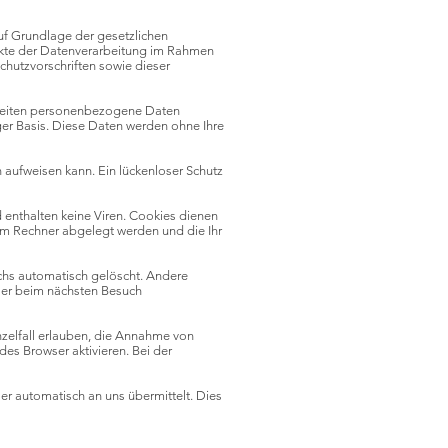
auf Grundlage der gesetzlichen
ekte der Datenverarbeitung im Rahmen
hutzvorschriften sowie dieser
 Seiten personenbezogene Daten
iger Basis. Diese Daten werden ohne Ihre
n aufweisen kann. Ein lückenloser Schutz
 enthalten keine Viren. Cookies dienen
rem Rechner abgelegt werden und die Ihr
chs automatisch gelöscht. Andere
wser beim nächsten Besuch
nzelfall erlauben, die Annahme von
es Browser aktivieren. Bei der
er automatisch an uns übermittelt. Dies