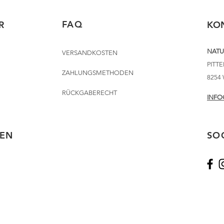
FAQ
R
KO
NATU
VERSANDKOSTEN
PITT
ZAHLUNGSMETHODEN
8254
RÜCKGABERECHT
INFO
EN
SO