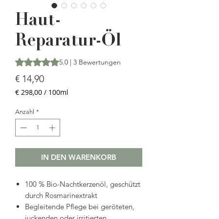
Haut-
Reparatur-Öl
Das Rating beträgt 5.0 von fünf Sternen, basierend auf 3 
5.0 | 3 Bewertungen
Preis
€ 14,90
€ 298,00
/
100ml
€ 298,00
pro
Anzahl
*
100
Milliliter
IN DEN WARENKORB
100 % Bio-Nachtkerzenöl, geschützt
durch Rosmarinextrakt
Begleitende Pflege bei geröteten,
juckenden oder irritierten