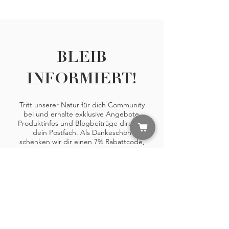
BLEIB
INFORMIERT!
Tritt unserer Natur für dich Community
bei und erhalte exklusive Angebote,
Produktinfos und Blogbeiträge direkt in
dein Postfach. Als Dankeschön
schenken wir dir einen 7% Rabattcode,
den du direkt per E-Mail bekommst!
JETZT ANMELDEN