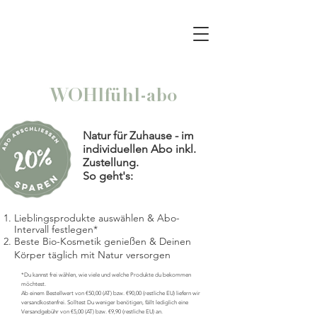
WOHlfühl-abo
Natur für Zuhause - im
individuellen Abo inkl.
Zustellung.
So geht's:
Lieblingsprodukte auswählen & Abo-
Intervall festlegen*
Beste Bio-Kosmetik genießen & Deinen
Körper täglich mit Natur versorgen
*Du kannst frei wählen, wie viele und welche Produkte du bekommen
möchtest.
Ab einem Bestellwert von €50,00 (AT) bzw. €90,00 (restliche EU) liefern wir
versandkostenfrei. Solltest Du weniger benötigen, fällt lediglich eine
Versandgebühr von €5,00 (AT) bzw. €9,90 (restliche EU) an.